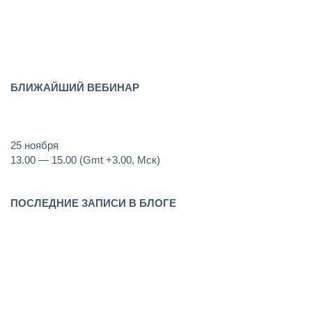
Ведение контекстной рекламы
Оптимизация сайтов
Разработка сайтов
Аудит Яндекс Директ Бесплатно
Бесплатный БИД Менеджер
БЛИЖАЙШИЙ ВЕБИНАР
Образовательные онлайн-семинары, на которых разбираем
инструменты увеличения прибыли с сайтов.
25 ноября
13.00 — 15.00 (Gmt +3.00, Мск)
Сергей Бутырин
ПОСЛЕДНИЕ ЗАПИСИ В БЛОГЕ
Как работает контекстная реклама
Продвижение и оптимизация сайтов в Москве
Контекстная реклама в Интернете
Аудит контекстной рекламы
Как составить контекстную рекламу