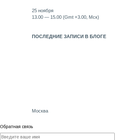
Образовательные онлайн-семинары, на которых 
25 ноября
13.00 — 15.00 (Gmt +3.00, Мск)
Сергей Бутырин
ПОСЛЕДНИЕ ЗАПИСИ В БЛОГЕ
Как работает контекстная реклама
Продвижение и оптимизация сайтов в Москве
Контекстная реклама в Интернете
Аудит контекстной рекламы
Как составить контекстную рекламу
Как настроить Яндекс Директ самостоятельно
+7 (495) 118-33-85
Москва
Обратная связь