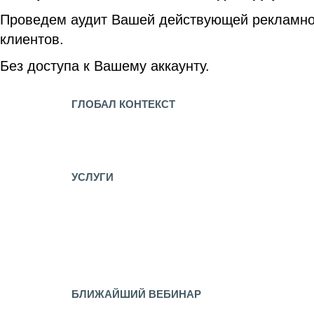
Проведем аудит Вашей действующей рекламной
клиентов.
Без доступа к Вашему аккаунту.
ГЛОБАЛ КОНТЕКСТ
Карьера в ГЛОБАЛ КОНТЕКСТ
Контакты
Обратная связь
УСЛУГИ
Настройка контекстной рекламы
Ведение контекстной рекламы
Оптимизация сайтов
Разработка сайтов
Аудит Яндекс Директ Бесплатно
Бесплатный БИД Менеджер
БЛИЖАЙШИЙ ВЕБИНАР